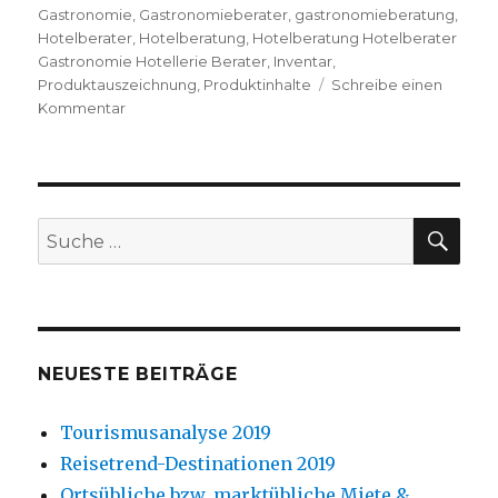
Gastronomie
,
Gastronomieberater
,
gastronomieberatung
,
Hotelberater
,
Hotelberatung
,
Hotelberatung Hotelberater
Gastronomie Hotellerie Berater
,
Inventar
,
Produktauszeichnung
,
Produktinhalte
Schreibe einen
Kommentar
zu
Produktinhalte
in
Gastronomieartikeln
nicht
immer
SU
Suche
erkennbar
nach:
…
–
DIEHOGA
Denkfabrik
NEUESTE BEITRÄGE
Tourismusanalyse 2019
Reisetrend-Destinationen 2019
Ortsübliche bzw. marktübliche Miete &