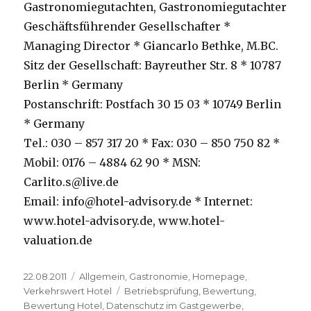
Gastronomiegutachten, Gastronomiegutachter
Geschäftsführender Gesellschafter *
Managing Director * Giancarlo Bethke, M.BC.
Sitz der Gesellschaft: Bayreuther Str. 8 * 10787
Berlin * Germany
Postanschrift: Postfach 30 15 03 * 10749 Berlin
* Germany
Tel.: 030 – 857 317 20 * Fax: 030 – 850 750 82 *
Mobil: 0176 – 4884 62 90 * MSN:
Carlito.s@live.de
Email: info@hotel-advisory.de * Internet:
www.hotel-advisory.de, www.hotel-
valuation.de
Veröffentlicht
22.08.2011
Kategorien
Allgemein
,
Gastronomie
,
Homepage
,
am
Verkehrswert Hotel
Schlagwörter
Betriebsprüfung
,
Bewertung
,
Bewertung Hotel
,
Datenschutz im Gastgewerbe
,