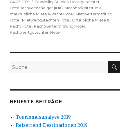
Veröffentlicht
04.03.2019
Kategorien
Feasibility Studies
,
Hotelgutachter
,
am
Hotelsachverständiger (IHK)
,
Machbarkeitsstudie
,
marktübliche Miete & Pacht Hotel
,
Mietwertermittlung
Hotel
,
Mietwertgutachten Hotel
,
Ortsübliche Miete &
Pacht Hotel
,
Pachtwertermittlung Hotel
,
Pachtwertgutachten Hotel
SU
Suche
nach:
NEUESTE BEITRÄGE
Tourismusanalyse 2019
Reisetrend-Destinationen 2019