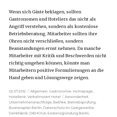
Wenn sich Gäste beklagen, sollten
Gastronomen und Hoteliers das nicht als
Angriff verstehen, sondern als kostenlose
Betriebsberatung. Mitarbeiter sollten ihre
Ohren nicht verschließen, sondern
Beanstandungen ernst nehmen. Da manche
Mitarbeiter mit Kritik und Beschwerden nicht
richtig umgehen können, könnte man
Mitarbeitern positive Formulierungen an die
Hand geben und Lösungswege zeigen.
Veröffentlicht
02.07.2012
Kategorien
Allgemein
,
Gastronomie
,
Homepage
,
am
Hotellerie
,
Verkehrswert Hotel
Schlagwörter
besonderheit
Unternehmensnachfolge
,
Bethke
,
Betriebsprüfung
,
Businessplan Berlin
,
Datenschutz im Gastgewerbe
,
Denkfabrik
,
DIEHOGA
,
Existenzgründung Berlin
,