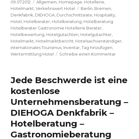
Veröffentlicht
09.07.2012
Kategorien
Allgemein
,
Homepage
,
Hotellerie
,
am
Hotelmarkt
,
Verkehrswert Hotel
Schlagwörter
Berlin
,
Bremen
,
Denkfabrik
,
DIEHOGA
,
Durchschnittsrate
,
Hospitality
,
Hotel
,
Hotelberater
,
Hotelberatung
,
Hotelberatung
Hotelberater Gastronomie Hotellerie Berater
,
Hotelbewertung
,
Hotelgutachten
,
Hotelgutachter
,
Hotelmarkt
,
Hotelmarktbericht
,
Hotelsachverständiger
,
internationales Tourismus
,
Inventar
,
Tag hinzufügen
,
Wertermittlung Hotel
Schreibe einen Kommentar
zu
Hotelmark
für
Bremen
Jede Beschwerde ist eine
–
DIEHOGA
kostenlose
Denkfabrik
Unternehmensberatung –
–
Hotelberat
DIEHOGA Denkfabrik –
–
Gastronom
Hotelberatung –
Gastronomieberatung