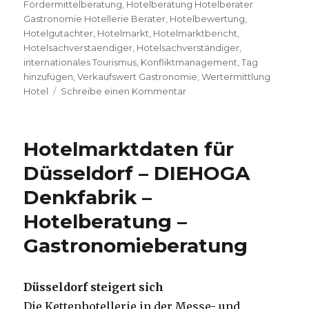
Fördermittelberatung
,
Hotelberatung Hotelberater
Gastronomie Hotellerie Berater
,
Hotelbewertung
,
Hotelgutachter
,
Hotelmarkt
,
Hotelmarktbericht
,
Hotelsachverstaendiger
,
Hotelsachverständiger
,
internationales Tourismus
,
Konfliktmanagement
,
Tag
hinzufügen
,
Verkaufswert Gastronomie
,
Wertermittlung
Hotel
Schreibe einen Kommentar
zu
Jede
Beschwerde
ist
Hotelmarktdaten für
eine
kostenlose
Düsseldorf – DIEHOGA
Unternehmensberatung
Denkfabrik –
–
DIEHOGA
Hotelberatung –
Denkfabrik
–
Gastronomieberatung
Hotelberatung
–
Gastronomieberatung
Düsseldorf steigert sich
Die Kettenhotellerie in der Messe- und