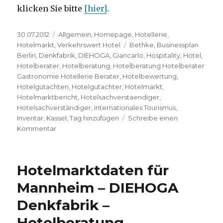
klicken Sie bitte
[hier]
.
Veröffentlicht
30.07.2012
Kategorien
Allgemein
,
Homepage
,
Hotellerie
,
am
Hotelmarkt
,
Verkehrswert Hotel
Schlagwörter
Bethke
,
Businessplan
Berlin
,
Denkfabrik
,
DIEHOGA
,
Giancarlo
,
Hospitality
,
Hotel
,
Hotelberater
,
Hotelberatung
,
Hotelberatung Hotelberater
Gastronomie Hotellerie Berater
,
Hotelbewertung
,
Hotelgutachten
,
Hotelgutachter
,
Hotelmarkt
,
Hotelmarktbericht
,
Hotelsachverstaendiger
,
Hotelsachverständiger
,
internationales Tourismus
,
Inventar
,
Kassel
,
Tag hinzufügen
Schreibe einen
Kommentar
zu
Hotelmarktdaten
für
Kassel
Hotelmarktdaten für
–
DIEHOGA
Mannheim – DIEHOGA
Denkfabrik
Denkfabrik –
–
Hotelberatung
Hotelberatung –
–