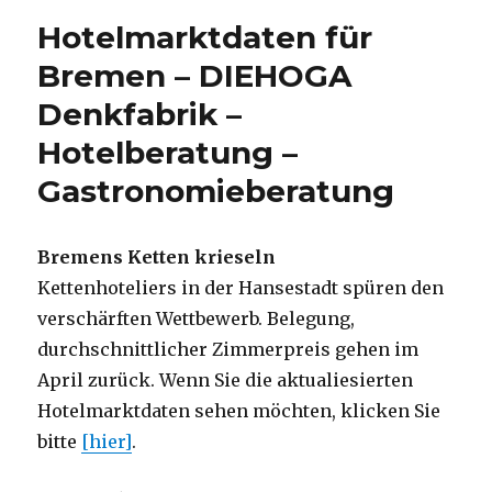
Mannheim
Hotelmarktdaten für
–
DIEHOGA
Bremen – DIEHOGA
Denkfabrik
Denkfabrik –
–
Hotelberatung
Hotelberatung –
–
Gastronomieberatung
Gastronomieberatung
Bremens Ketten krieseln
Kettenhoteliers in der Hansestadt spüren den
verschärften Wettbewerb. Belegung,
durchschnittlicher Zimmerpreis gehen im
April zurück. Wenn Sie die aktualiesierten
Hotelmarktdaten sehen möchten, klicken Sie
bitte
[hier]
.