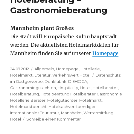
Gastronomieberatung
Gastronomieberatung
Mannheim plant Großes
Die Stadt will Europäische Kulturhauptstadt
werden. Die aktuellsten Hotelmarktdaten für
Mannheim finden Sie auf unserer
Homepage
.
Veröffentlicht
24.07.2012
Kategorien
Allgemein
,
Homepage
,
Hotellerie
,
am
Hotelmarkt
,
Literatur
,
Verkehrswert Hotel
Schlagwörter
Datenschutz
im Gastgewerbe
,
Denkfabrik
,
DIEHOGA
,
Gastronomiegutachten
,
Hospitality
,
Hotel
,
Hotelberater
,
Hotelberatung
,
Hotelberatung Hotelberater Gastronomie
Hotellerie Berater
,
Hotelgutachter
,
Hotelmarkt
,
Hotelmarktbericht
,
Hotelsachverstaendiger
,
internationales Tourismus
,
Mannheim
,
Wertermittlung
Hotel
Schreibe einen Kommentar
zu
Hotelmarktdaten
für