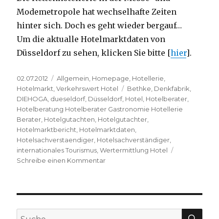
Modemetropole hat wechselhafte Zeiten
hinter sich. Doch es geht wieder bergauf…
Um die aktualle Hotelmarktdaten von
Düsseldorf zu sehen, klicken Sie bitte [
hier
].
Veröffentlicht
02.07.2012
Kategorien
Allgemein
,
Homepage
,
Hotellerie
,
am
Hotelmarkt
,
Verkehrswert Hotel
Schlagwörter
Bethke
,
Denkfabrik
,
DIEHOGA
,
dueseldorf
,
Düsseldorf
,
Hotel
,
Hotelberater
,
Hotelberatung Hotelberater Gastronomie Hotellerie
Berater
,
Hotelgutachten
,
Hotelgutachter
,
Hotelmarktbericht
,
Hotelmarktdaten
,
Hotelsachverstaendiger
,
Hotelsachverständiger
,
internationales Tourismus
,
Wertermittlung Hotel
Schreibe einen Kommentar
zu
Hotelmarktdaten
für
Düsseldorf
–
DIEHOGA
SU
Suche