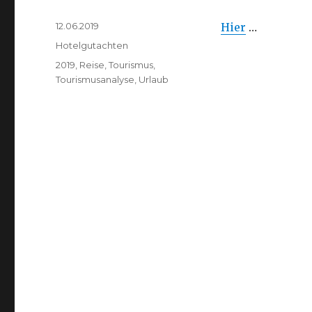
Veröffentlicht
12.06.2019
Hier
…
am
Kategorien
Hotelgutachten
Schlagwörter
2019
,
Reise
,
Tourismus
,
Tourismusanalyse
,
Urlaub