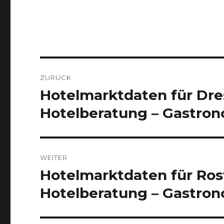
Beitrags-
ZURÜCK
Navigation
Hotelmarktdaten für Dr
Vorheriger
Beitrag:
Hotelberatung – Gastro
WEITER
Hotelmarktdaten für Ros
Nächster
Beitrag:
Hotelberatung – Gastro