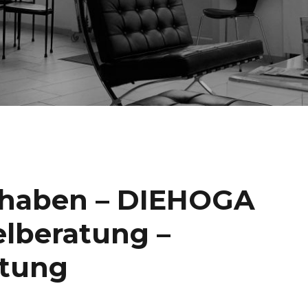
 haben – DIEHOGA
elberatung –
atung