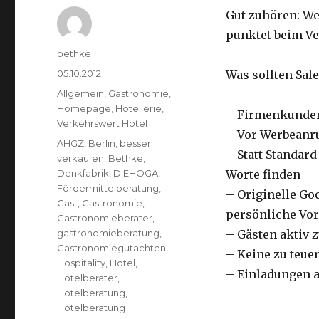
Gut zuhören: We
punktet beim V
Autor
bethke
Veröffentlicht
05.10.2012
Was sollten Sal
am
Kategorien
Allgemein
,
Gastronomie
,
Homepage
,
Hotellerie
,
– Firmenkunden
Verkehrswert Hotel
– Vor Werbeanr
Schlagwörter
AHGZ
,
Berlin
,
besser
– Statt Standar
verkaufen
,
Bethke
,
Denkfabrik
,
DIEHOGA
,
Worte finden
Fördermittelberatung
,
– Originelle Go
Gast
,
Gastronomie
,
persönliche Vor
Gastronomieberater
,
gastronomieberatung
,
– Gästen aktiv 
Gastronomiegutachten
,
– Keine zu teu
Hospitality
,
Hotel
,
– Einladungen 
Hotelberater
,
Hotelberatung
,
Hotelberatung