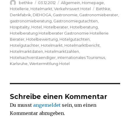
Autor
bethke
Veröffentlicht
03.12.2012
Kategorien
Allgemein
,
Homepage
,
am
Hotellerie
,
Hotelmarkt
,
Verkehrswert Hotel
Schlagwörter
Bethke
,
Denkfabrik
,
DIEHOGA
,
Gastronomie
,
Gastronomieberater
,
gastronomieberatung
,
Gastronomiegutachten
,
Hospitality
,
Hotel
,
Hotelberater
,
Hotelberatung
,
Hotelberatung Hotelberater Gastronomie Hotellerie
Berater
,
Hotelbewertung
,
Hotelgutachten
,
Hotelgutachter
,
Hotelmarkt
,
Hotelmarktbericht
,
Hotelmarktdaten
,
Hotelmarktzahlen
,
Hotelsachverstaendiger
,
internationales Tourismus
,
Karlsruhe
,
Wertermittlung Hotel
Schreibe einen Kommentar
Du musst
angemeldet
sein, um einen
Kommentar abzugeben.