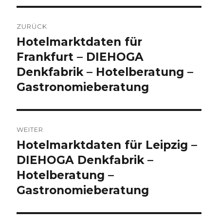
Beitrags-
ZURÜCK
Navigation
Hotelmarktdaten für
Vorheriger
Frankfurt – DIEHOGA
Beitrag:
Denkfabrik – Hotelberatung –
Gastronomieberatung
WEITER
Hotelmarktdaten für Leipzig –
Nächster
DIEHOGA Denkfabrik –
Beitrag:
Hotelberatung –
Gastronomieberatung