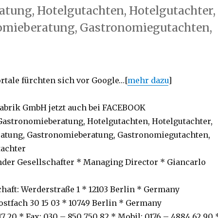
tung, Hotelgutachten, Hotelgutachter,
omieberatung, Gastronomiegutachten,
tale fürchten sich vor Google…[
mehr dazu
]
brik GmbH jetzt auch bei FACEBOOK
Gastronomieberatung, Hotelgutachten, Hotelgutachter,
atung, Gastronomieberatung, Gastronomiegutachten,
achter
der Gesellschafter * Managing Director * Giancarlo
chaft: Werderstraße 1 * 12103 Berlin * Germany
ostfach 30 15 03 * 10749 Berlin * Germany
317 20 * Fax: 030 – 850 750 82 * Mobil: 0176 – 4884 62 90 