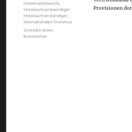
Hotelmarktbericht
,
Provisionen dort
Hotelsachverstaendiger
,
Hotelsachverständiger
,
internationales Tourismus
Schreibe einen
Kommentar
zu
Hotelfinder
–
DIEHOGA
Denkfabrik
–
Hotelberatung
–
Gastronomieberatung