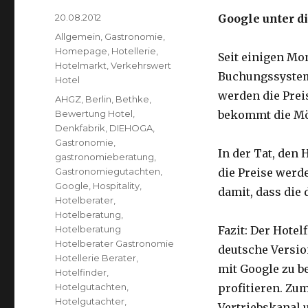
Veröffentlicht
20.08.2012
Google unter d
am
Kategorien
Allgemein
,
Gastronomie
,
Homepage
,
Hotellerie
,
Seit einigen Mo
Hotelmarkt
,
Verkehrswert
Buchungssystem
Hotel
werden die Prei
Schlagwörter
AHGZ
,
Berlin
,
Bethke
,
Bewertung Hotel
,
bekommt die Mög
Denkfabrik
,
DIEHOGA
,
Gastronomie
,
In der Tat, den 
gastronomieberatung
,
Gastronomiegutachten
,
die Preise werd
Google
,
Hospitality
,
damit, dass die
Hotelberater
,
Hotelberatung
,
Hotelberatung
Fazit: Der Hotel
Hotelberater Gastronomie
deutsche Version
Hotellerie Berater
,
mit Google zu b
Hotelfinder
,
Hotelgutachten
,
profitieren. Zu
Hotelgutachter
,
Vertriebskanal 