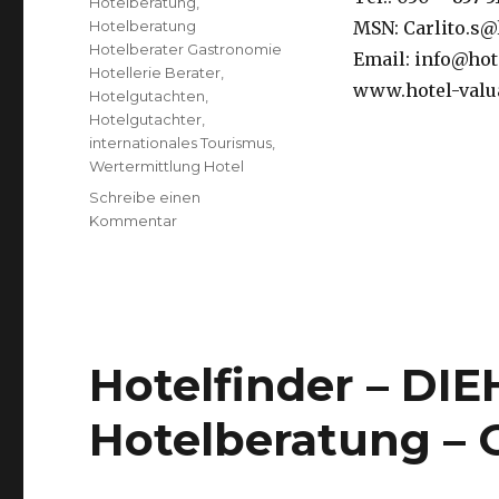
Hotelberatung
,
Hotelberatung
MSN: Carlito.s@
Hotelberater Gastronomie
Email: info@hote
Hotellerie Berater
,
www.hotel-valu
Hotelgutachten
,
Hotelgutachter
,
internationales Tourismus
,
Wertermittlung Hotel
Schreibe einen
Kommentar
zu
Angst
vor
Google
Hotelfinder – DI
Hotelberatung –