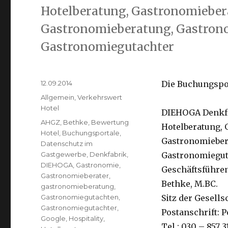
Hotelberatung, Gastronomiebera
Gastronomieberatung, Gastron
Gastronomiegutachter
Veröffentlicht
12.09.2014
Die Buchungspor
am
Kategorien
Allgemein
,
Verkehrswert
Hotel
DIEHOGA Denkfa
Schlagwörter
AHGZ
,
Bethke
,
Bewertung
Hotelberatung, 
Hotel
,
Buchungsportale
,
Gastronomieber
Datenschutz im
Gastgewerbe
,
Denkfabrik
,
Gastronomiegut
DIEHOGA
,
Gastronomie
,
Geschäftsführen
Gastronomieberater
,
Bethke, M.BC.
gastronomieberatung
,
Gastronomiegutachten
,
Sitz der Gesells
Gastronomiegutachter
,
Postanschrift: P
Google
,
Hospitality
,
Tel.: 030 – 857 