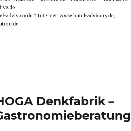
live.de
l-advisory.de * Internet: www.hotel-advisory.de,
ation.de
EHOGA Denkfabrik –
 Gastronomieberatun