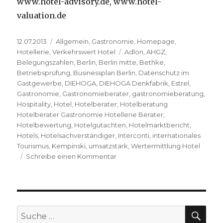
www.hotel-advisory.de, www.hotel-
valuation.de
Veröffentlicht
12.07.2013
Kategorien
Allgemein
,
Gastronomie
,
Homepage
,
am
Hotellerie
,
Verkehrswert Hotel
Schlagwörter
Adlon
,
AHGZ
,
Belegungszahlen
,
Berlin
,
Berlin mitte
,
Bethke
,
Betriebsprüfung
,
Businessplan Berlin
,
Datenschutz im
Gastgewerbe
,
DIEHOGA
,
DIEHOGA Denkfabrik
,
Estrel
,
Gastronomie
,
Gastronomieberater
,
gastronomieberatung
,
Hospitality
,
Hotel
,
Hotelberater
,
Hotelberatung
Hotelberater Gastronomie Hotellerie Berater
,
Hotelbewertung
,
Hotelgutachten
,
Hotelmarktbericht
,
Hotels
,
Hotelsachverständiger
,
Interconti
,
internationales
Tourismus
,
Kempinski
,
umsatzstark
,
Wertermittlung Hotel
Schreibe einen Kommentar
zu
DIEHOGA
Denkfabrik
–
Hotelberatung
–
SU
Suche
Gastronomieberatung