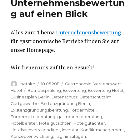
Unternehmensbewertun
g auf einen Blick
Alles zum Thema
Unternehmensbewertung
für gastronomische Betriebe finden Sie auf
unser Homepage.
Wir freuen uns auf Ihren Besuch!
Autor
bethke
Veröffentlicht
18.05.2011
Kategorien
Gastronomie
,
Verkehrswert
am
Hotel
Schlagwörter
Betriebsprüfung
,
Bewertung
,
Bewertung Hotel
,
Businessplan Berlin
,
Datenschutz
,
Datenschutz im
Gastgewerbe
,
Existenzgründung Berlin
,
Existenzgründungsberatung
,
Fördermittel
,
Fördermittelberatung
,
gastronomieberatung
,
Hotelberater
,
Hotelgutachten
,
Hotelgutachter
,
Hotelsachverstaendiger
,
Inventar
,
Konfliktmanagement
,
Konzeptentwicklung
,
Tag hinzufügen
,