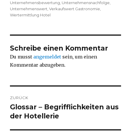
Unternehmensbewertung
,
Unternehmensnachfolge
,
Unternehmenswert
,
Verkaufswert Gastronomie
,
Wertermittlung Hotel
Schreibe einen Kommentar
Du musst
angemeldet
sein, um einen
Kommentar abzugeben.
Beitrags-
ZURÜCK
Navigation
Glossar – Begrifflichkeiten aus
Vorheriger
der Hotellerie
Beitrag: