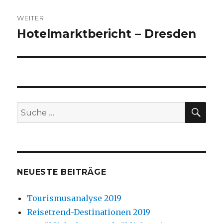
WEITER
Hotelmarktbericht – Dresden
Nächster
Beitrag:
SU
Suche
nach:
NEUESTE BEITRÄGE
Tourismusanalyse 2019
Reisetrend-Destinationen 2019