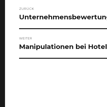
Beitrags-
ZURÜCK
Navigation
Unternehmensbewertung 
Vorheriger
Beitrag:
WEITER
Manipulationen bei Hote
Nächster
Beitrag: