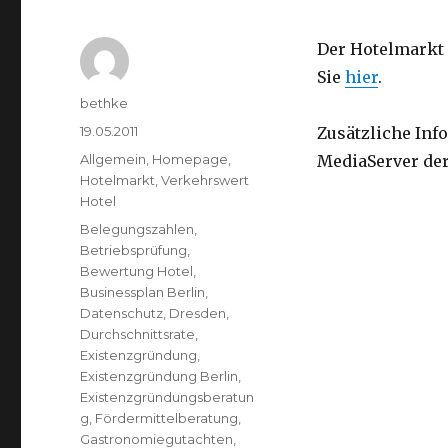
Der Hotelmarkt 
Sie
hier
.
Autor
bethke
Veröffentlicht
19.05.2011
Zusätzliche Inf
am
Kategorien
Allgemein
,
Homepage
,
MediaServer der
Hotelmarkt
,
Verkehrswert
Hotel
Schlagwörter
Belegungszahlen
,
Betriebsprüfung
,
Bewertung Hotel
,
Businessplan Berlin
,
Datenschutz
,
Dresden
,
Durchschnittsrate
,
Existenzgründung
,
Existenzgründung Berlin
,
Existenzgründungsberatun
g
,
Fördermittelberatung
,
Gastronomiegutachten
,