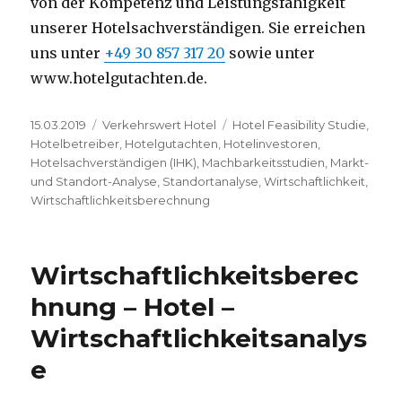
von der Kompetenz und Leistungsfähigkeit
unserer Hotelsachverständigen. Sie erreichen
uns unter
+49 30 857 317 20
sowie unter
www.hotelgutachten.de.
Veröffentlicht
15.03.2019
Kategorien
Verkehrswert Hotel
Schlagwörter
Hotel Feasibility Studie
,
am
Hotelbetreiber
,
Hotelgutachten
,
Hotelinvestoren
,
Hotelsachverständigen (IHK)
,
Machbarkeitsstudien
,
Markt-
und Standort-Analyse
,
Standortanalyse
,
Wirtschaftlichkeit
,
Wirtschaftlichkeitsberechnung
Wirtschaftlichkeitsberec
hnung – Hotel –
Wirtschaftlichkeitsanalys
e