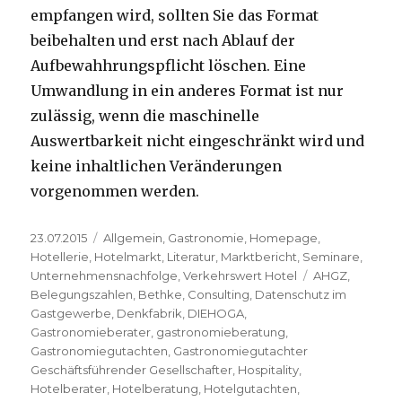
empfangen wird, sollten Sie das Format
beibehalten und erst nach Ablauf der
Aufbewahhrungspflicht löschen. Eine
Umwandlung in ein anderes Format ist nur
zulässig, wenn die maschinelle
Auswertbarkeit nicht eingeschränkt wird und
keine inhaltlichen Veränderungen
vorgenommen werden.
Veröffentlicht
23.07.2015
Kategorien
Allgemein
,
Gastronomie
,
Homepage
,
am
Hotellerie
,
Hotelmarkt
,
Literatur
,
Marktbericht
,
Seminare
,
Unternehmensnachfolge
,
Verkehrswert Hotel
Schlagwörter
AHGZ
,
Belegungszahlen
,
Bethke
,
Consulting
,
Datenschutz im
Gastgewerbe
,
Denkfabrik
,
DIEHOGA
,
Gastronomieberater
,
gastronomieberatung
,
Gastronomiegutachten
,
Gastronomiegutachter
Geschäftsführender Gesellschafter
,
Hospitality
,
Hotelberater
,
Hotelberatung
,
Hotelgutachten
,