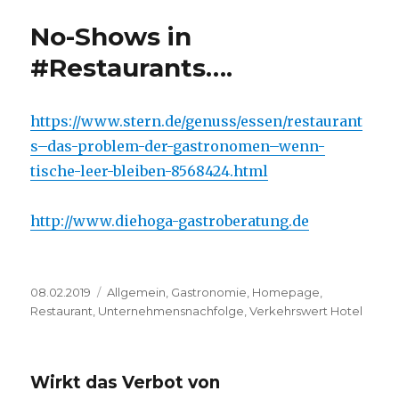
No-Shows in
#Restaurants….
https://www.stern.de/genuss/essen/restaurant
s–das-problem-der-gastronomen–wenn-
tische-leer-bleiben-8568424.html
http://www.diehoga-gastroberatung.de
Veröffentlicht
08.02.2019
Kategorien
Allgemein
,
Gastronomie
,
Homepage
,
am
Restaurant
,
Unternehmensnachfolge
,
Verkehrswert Hotel
Wirkt das Verbot von