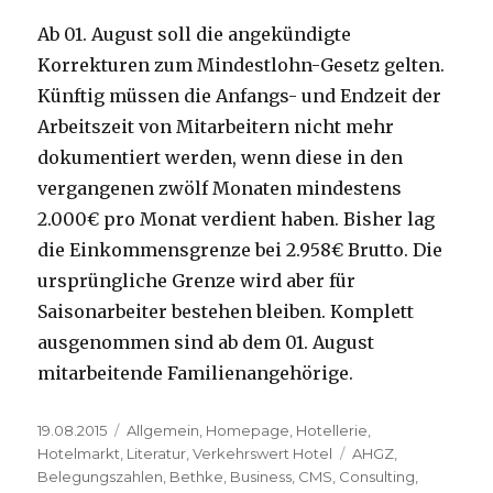
Ab 01. August soll die angekündigte
Korrekturen zum Mindestlohn-Gesetz gelten.
Künftig müssen die Anfangs- und Endzeit der
Arbeitszeit von Mitarbeitern nicht mehr
dokumentiert werden, wenn diese in den
vergangenen zwölf Monaten mindestens
2.000€ pro Monat verdient haben. Bisher lag
die Einkommensgrenze bei 2.958€ Brutto. Die
ursprüngliche Grenze wird aber für
Saisonarbeiter bestehen bleiben. Komplett
ausgenommen sind ab dem 01. August
mitarbeitende Familienangehörige.
Veröffentlicht
19.08.2015
Kategorien
Allgemein
,
Homepage
,
Hotellerie
,
am
Hotelmarkt
,
Literatur
,
Verkehrswert Hotel
Schlagwörter
AHGZ
,
Belegungszahlen
,
Bethke
,
Business
,
CMS
,
Consulting
,