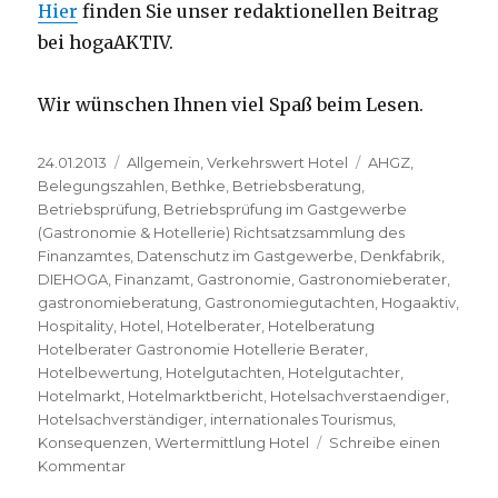
Hier
finden Sie unser redaktionellen Beitrag
bei hogaAKTIV.
Wir wünschen Ihnen viel Spaß beim Lesen.
Veröffentlicht
24.01.2013
Kategorien
Allgemein
,
Verkehrswert Hotel
Schlagwörter
AHGZ
,
am
Belegungszahlen
,
Bethke
,
Betriebsberatung
,
Betriebsprüfung
,
Betriebsprüfung im Gastgewerbe
(Gastronomie & Hotellerie) Richtsatzsammlung des
Finanzamtes
,
Datenschutz im Gastgewerbe
,
Denkfabrik
,
DIEHOGA
,
Finanzamt
,
Gastronomie
,
Gastronomieberater
,
gastronomieberatung
,
Gastronomiegutachten
,
Hogaaktiv
,
Hospitality
,
Hotel
,
Hotelberater
,
Hotelberatung
Hotelberater Gastronomie Hotellerie Berater
,
Hotelbewertung
,
Hotelgutachten
,
Hotelgutachter
,
Hotelmarkt
,
Hotelmarktbericht
,
Hotelsachverstaendiger
,
Hotelsachverständiger
,
internationales Tourismus
,
Konsequenzen
,
Wertermittlung Hotel
Schreibe einen
Kommentar
zu
Betriebsprüfung