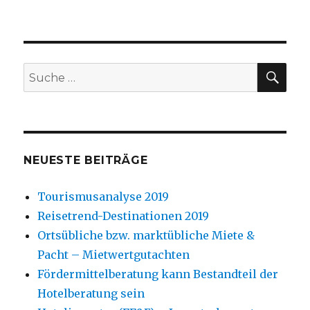
Richtsatzsammlung
/
Pauschbeträge
für
unentgeltliche
SU
Suche
Wertabgaben
nach:
(Sachentnahmen)
im
Gastgewerbe
(Gastronomie
&
NEUESTE BEITRÄGE
Hotellerie)-
DIEHOGA
Tourismusanalyse 2019
Denkfabrik
Reisetrend-Destinationen 2019
Ortsübliche bzw. marktübliche Miete &
Pacht – Mietwertgutachten
Fördermittelberatung kann Bestandteil der
Hotelberatung sein