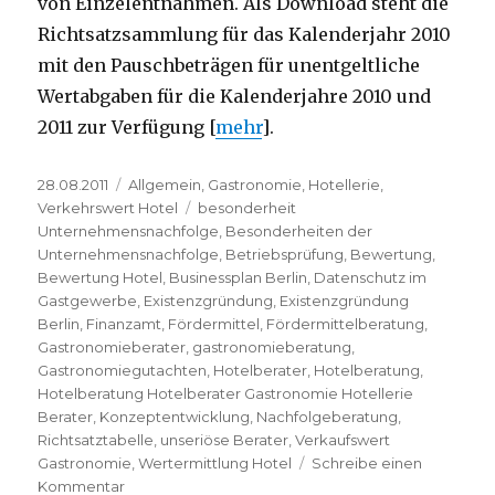
von Einzelentnahmen. Als Download steht die
Richtsatzsammlung für das Kalenderjahr 2010
mit den Pauschbeträgen für unentgeltliche
Wertabgaben für die Kalenderjahre 2010 und
2011 zur Verfügung [
mehr
].
Veröffentlicht
28.08.2011
Kategorien
Allgemein
,
Gastronomie
,
Hotellerie
,
am
Verkehrswert Hotel
Schlagwörter
besonderheit
Unternehmensnachfolge
,
Besonderheiten der
Unternehmensnachfolge
,
Betriebsprüfung
,
Bewertung
,
Bewertung Hotel
,
Businessplan Berlin
,
Datenschutz im
Gastgewerbe
,
Existenzgründung
,
Existenzgründung
Berlin
,
Finanzamt
,
Fördermittel
,
Fördermittelberatung
,
Gastronomieberater
,
gastronomieberatung
,
Gastronomiegutachten
,
Hotelberater
,
Hotelberatung
,
Hotelberatung Hotelberater Gastronomie Hotellerie
Berater
,
Konzeptentwicklung
,
Nachfolgeberatung
,
Richtsatztabelle
,
unseriöse Berater
,
Verkaufswert
Gastronomie
,
Wertermittlung Hotel
Schreibe einen
Kommentar
zu