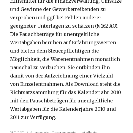
Hilfsmittel für die Finanzverwaltung, Umsätze
und Gewinne der Gewerbetreibenden zu
verproben und ggf. bei Fehlen anderer
geeigneter Unterlagen zu schätzen (§ 162 AO).
Die Pauschbeträge für unentgeltliche
Wertabgaben beruhen auf Erfahrungswerten
und bieten dem Steuerpflichtigen die
Möglichkeit, die Warenentnahmen monatlich
pauschal zu verbuchen. Sie entbinden ihn
damit von der Aufzeichnung einer Vielzahl
von Einzelentnahmen. Als Download steht die
Richtsatzsammlung für das Kalenderjahr 2010
mit den Pauschbeträgen für unentgeltliche
Wertabgaben für die Kalenderjahre 2010 und
2011 zur Verfügung.
Veröffentlicht
15.11.2011
Kategorien
Allgemein
,
Gastronomie
,
Hotellerie
,