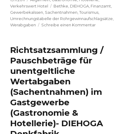
am
Verkehrswert Hotel
Schlagwörter
Bethke
,
DIEHOGA
,
Finanzamt
,
Gewerbekalssen
,
Sachentnahmen
,
Tourismus
,
Umrechnungstabelle der Rohrgewinnaufschlagsätze
,
Werabgaben
Schreibe einen Kommentar
zu
Richtsatzsammlung
/
Pauschbeträge
Richtsatzsammlung /
für
unentgeltliche
Pauschbeträge für
Wertabgaben
unentgeltliche
–
DIEHOGA
Wertabgaben
Denkfabrik
GmbH
(Sachentnahmen) im
Gastgewerbe
(Gastronomie &
Hotellerie)- DIEHOGA
Denkfabrik